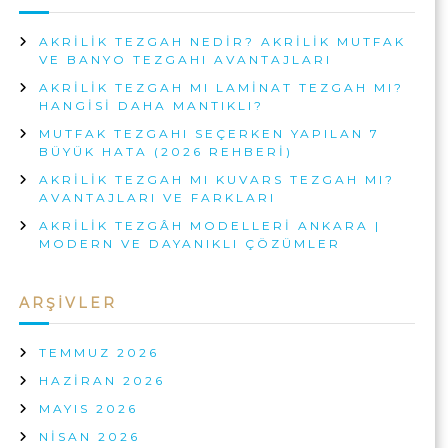
F
K
A
A
AKRILIK TEZGAH NEDIR? AKRILIK MUTFAK
K
R
VE BANYO TEZGAHI AVANTAJLARI
D
O
A
AKRILIK TEZGAH MI LAMINAT TEZGAH MI?
L
HANGISI DAHA MANTIKLI?
A
MUTFAK TEZGAHI SEÇERKEN YAPILAN 7
B
BÜYÜK HATA (2026 REHBERI)
I
,
AKRILIK TEZGAH MI KUVARS TEZGAH MI?
B
AVANTAJLARI VE FARKLARI
A
N
AKRILIK TEZGÂH MODELLERI ANKARA |
Y
MODERN VE DAYANIKLI ÇÖZÜMLER
O
D
O
ARŞIVLER
L
A
B
TEMMUZ 2026
I
HAZIRAN 2026
V
E
MAYIS 2026
A
NISAN 2026
K