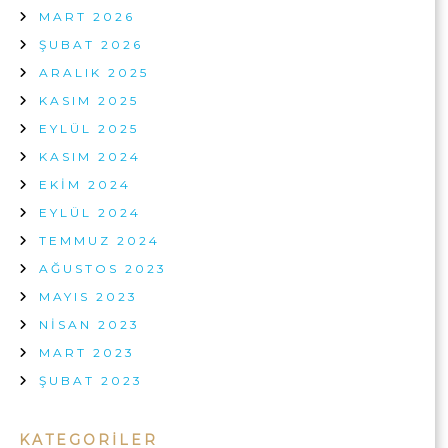
R
MART 2026
I
ŞUBAT 2026
L
I
ARALIK 2025
K
T
KASIM 2025
E
EYLÜL 2025
Z
G
KASIM 2024
A
EKIM 2024
H
Ç
EYLÜL 2024
Ö
TEMMUZ 2024
Z
Ü
AĞUSTOS 2023
M
MAYIS 2023
L
E
NISAN 2023
R
I
MART 2023
2
ŞUBAT 2023
0
2
6
KATEGORILER
I