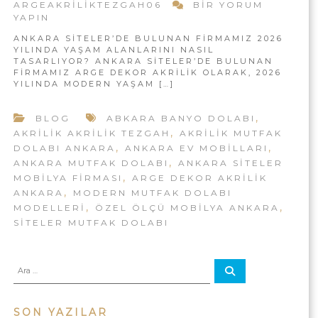
A
A
ARGEAKRILIKTEZGAH06
BIR YORUM
U
N
YAPIN
R
T
K
F
A
ANKARA SITELER’DE BULUNAN FIRMAMIZ 2026
A
A
YILINDA YAŞAM ALANLARINI NASIL
|
R
K
TASARLIYOR? ANKARA SITELER’DE BULUNAN
A
A
A
FIRMAMIZ ARGE DEKOR AKRILIK OLARAK, 2026
S
N
YILINDA MODERN YAŞAM […]
K
I
K
R
T
A
,
BLOG
ABKARA BANYO DOLABI
E
I
R
,
L
AKRILIK AKRILIK TEZGAH
AKRILIK MUTFAK
A
L
E
,
,
DOLABI ANKARA
ANKARA EV MOBILLARI
I
R
,
ANKARA MUTFAK DOLABI
ANKARA SITELER
’
K
,
MOBILYA FIRMASI
ARGE DEKOR AKRILIK
D
M
,
ANKARA
MODERN MUTFAK DOLABI
E
,
,
U
MODELLERI
ÖZEL ÖLÇÜ MOBILYA ANKARA
M
O
SITELER MUTFAK DOLABI
T
D
F
E
A
R
A
A
N
K
R
r
M
A
a
A
:
U
N
T
SON YAZILAR