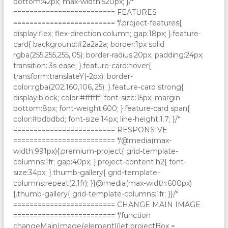
bottom:42px; max-width:520px; }/*
========================= FEATURES
========================= */.project-features{
display:flex; flex-direction:column; gap:18px; }.feature-
card{ background:#2a2a2a; border:1px solid
rgba(255,255,255,.05); border-radius:20px; padding:24px;
transition:.3s ease; }.feature-card:hover{
transform:translateY(-2px); border-
color:rgba(202,160,106,.25); }.feature-card strong{
display:block; color:#ffffff; font-size:15px; margin-
bottom:8px; font-weight:600; }.feature-card span{
color:#bdbdbd; font-size:14px; line-height:1.7; }/*
========================= RESPONSIVE
========================= */@media(max-
width:991px){.premium-project{ grid-template-
columns:1fr; gap:40px; }.project-content h2{ font-
size:34px; }.thumb-gallery{ grid-template-
columns:repeat(2,1fr); }}@media(max-width:600px)
{.thumb-gallery{ grid-template-columns:1fr; }}/*
========================= CHANGE MAIN IMAGE
========================= */function
changeMainImage(element){let projectBox =