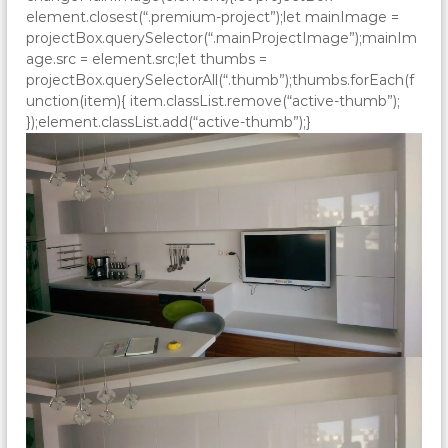
element.closest(“.premium-project”);let mainImage =
projectBox.querySelector(“.mainProjectImage”);mainIm
age.src = element.src;let thumbs =
projectBox.querySelectorAll(“.thumb”);thumbs.forEach(f
unction(item){ item.classList.remove(“active-thumb”);
});element.classList.add(“active-thumb”);}