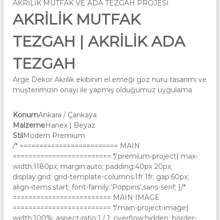
AKRİLİK MUTFAK VE ADA TEZGAH PROJESİ
k
AKRİLİK MUTFAK
a
r
TEZGAH | AKRİLİK ADA
a
TEZGAH
Arge Dekor Akrilik ekibinin el emeği göz nuru tasarımı ve
müşterimizin onayı ile yapmış olduğumuz uygulama
Konum
Ankara / Çankaya
Malzeme
Hanex | Beyaz
Stil
Modern Premium
/* ========================= MAIN
========================= */.premium-project{ max-
width:1180px; margin:auto; padding:40px 20px;
display:grid; grid-template-columns:1fr 1fr; gap:60px;
align-items:start; font-family:’Poppins’,sans-serif; }/*
========================= MAIN IMAGE
========================= */.main-project-image{
width:100%; aspect-ratio:1 / 1; overflow:hidden; border-