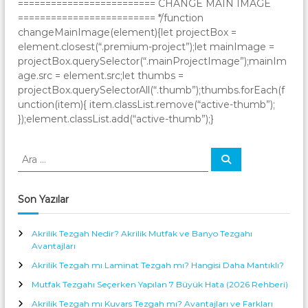
========================= CHANGE MAIN IMAGE
========================= */function
changeMainImage(element){let projectBox =
element.closest(“.premium-project”);let mainImage =
projectBox.querySelector(“.mainProjectImage”);mainIm
age.src = element.src;let thumbs =
projectBox.querySelectorAll(“.thumb”);thumbs.forEach(f
unction(item){ item.classList.remove(“active-thumb”);
});element.classList.add(“active-thumb”);}
A
A
r
r
a
a
:
Son Yazılar
Akrilik Tezgah Nedir? Akrilik Mutfak ve Banyo Tezgahı
Avantajları
Akrilik Tezgah mı Laminat Tezgah mı? Hangisi Daha Mantıklı?
Mutfak Tezgahı Seçerken Yapılan 7 Büyük Hata (2026 Rehberi)
Akrilik Tezgah mı Kuvars Tezgah mı? Avantajları ve Farkları