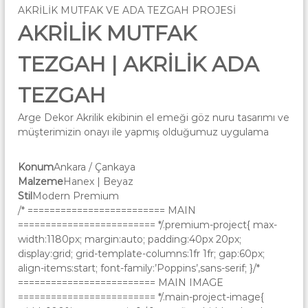
AKRİLİK MUTFAK VE ADA TEZGAH PROJESİ
AKRİLİK MUTFAK
TEZGAH | AKRİLİK ADA
TEZGAH
Arge Dekor Akrilik ekibinin el emeği göz nuru tasarımı ve
müşterimizin onayı ile yapmış olduğumuz uygulama
Konum
Ankara / Çankaya
Malzeme
Hanex | Beyaz
Stil
Modern Premium
/* ========================= MAIN
========================= */.premium-project{ max-
width:1180px; margin:auto; padding:40px 20px;
display:grid; grid-template-columns:1fr 1fr; gap:60px;
align-items:start; font-family:’Poppins’,sans-serif; }/*
========================= MAIN IMAGE
========================= */.main-project-image{