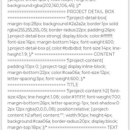
background:rgba(202,160,106,.45); }/*
========================= PROJECT DETAIL BOX
========================= */.project-detail-box{
margin-top:28px; background:#2a2a2a; border:1px solid
rgba(255,255,255,.05); border-radius:22px; padding:26px;
}.project-detail-box strong{ display:block; color:#ffffff;
font-size:16px; margin-bottom:14px; font-weight:600;
}.project-detail-box p{ color:#bdbdbd; font-size:14px; line-
height:1.9; }/* ========================= CONTENT
========================= */.project-content{
padding:10px 0; }.project-tag{ display:inline-block;
margin-bottom:22px; color:#caa06a; font-size:12px;
letter-spacing:3px; font-weight:600; }/*
========================= TITLE
========================= */.project-content h2{ font-
size:43px; line-height:1.08; color:#1f1f1f; font-weight:700;
margin-bottom:26px; letter-spacing:-1px; text-shadow:0
2px 12px rgba(0,0,0,.08); position:relative; }.project-
content h2:after{ content:””; width:90px; height:4px;
background:#caa06a; border-radius:20px; display:block;
margin-top:18px; }/* ========================= TEXT