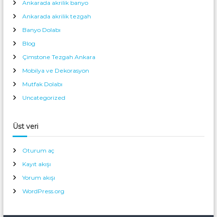
Ankarada akrilik banyo
Ankarada akrilik tezgah
Banyo Dolabı
Blog
Çimstone Tezgah Ankara
Mobilya ve Dekorasyon
Mutfak Dolabı
Uncategorized
Üst veri
Oturum aç
Kayıt akışı
Yorum akışı
WordPress.org