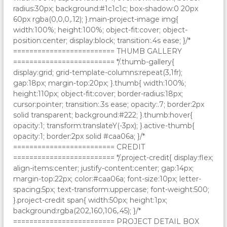
radius:30px; background:#1c1c1c; box-shadow:0 20px
60px rgba(0,0,0,.12); }.main-project-image img{
width:100%; height:100%; object-fit:cover; object-
position:center; display:block; transition:.4s ease; }/*
========================= THUMB GALLERY
========================= */.thumb-gallery{
display:grid; grid-template-columns:repeat(3,1fr);
gap:18px; margin-top:20px; }.thumb{ width:100%;
height:110px; object-fit:cover; border-radius:18px;
cursor:pointer; transition:.3s ease; opacity:.7; border:2px
solid transparent; background:#222; }.thumb:hover{
opacity:1; transform:translateY(-3px); }.active-thumb{
opacity:1; border:2px solid #caa06a; }/*
========================= CREDIT
========================= */.project-credit{ display:flex;
align-items:center; justify-content:center; gap:14px;
margin-top:22px; color:#caa06a; font-size:10px; letter-
spacing:5px; text-transform:uppercase; font-weight:500;
}.project-credit span{ width:50px; height:1px;
background:rgba(202,160,106,.45); }/*
========================= PROJECT DETAIL BOX