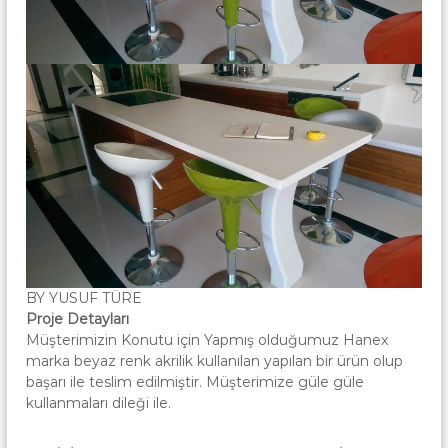
a
u
r
t
f
a
a
|
k
A
A
n
k
k
r
a
i
r
a
l
i
k
M
u
BY YUSUF TÜRE
t
Proje Detayları
f
Müşterimizin Konutu için Yapmış olduğumuz Hanex
marka beyaz renk akrilik kullanılan yapılan bir ürün olup
a
başarı ile teslim edilmiştir. Müşterimize güle güle
k
kullanmaları dileği ile.
A
n