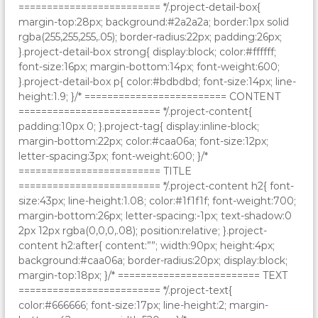
========================= */.project-detail-box{
margin-top:28px; background:#2a2a2a; border:1px solid
rgba(255,255,255,.05); border-radius:22px; padding:26px;
}.project-detail-box strong{ display:block; color:#ffffff;
font-size:16px; margin-bottom:14px; font-weight:600;
}.project-detail-box p{ color:#bdbdbd; font-size:14px; line-
height:1.9; }/* ========================= CONTENT
========================= */.project-content{
padding:10px 0; }.project-tag{ display:inline-block;
margin-bottom:22px; color:#caa06a; font-size:12px;
letter-spacing:3px; font-weight:600; }/*
========================= TITLE
========================= */.project-content h2{ font-
size:43px; line-height:1.08; color:#1f1f1f; font-weight:700;
margin-bottom:26px; letter-spacing:-1px; text-shadow:0
2px 12px rgba(0,0,0,.08); position:relative; }.project-
content h2:after{ content:””; width:90px; height:4px;
background:#caa06a; border-radius:20px; display:block;
margin-top:18px; }/* ========================= TEXT
========================= */.project-text{
color:#666666; font-size:17px; line-height:2; margin-