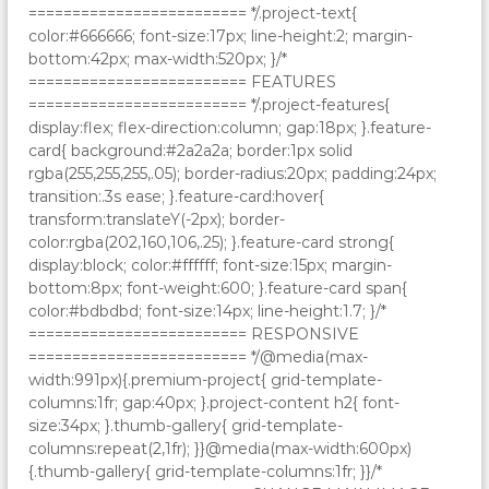
========================= */.project-text{
color:#666666; font-size:17px; line-height:2; margin-
bottom:42px; max-width:520px; }/*
========================= FEATURES
========================= */.project-features{
display:flex; flex-direction:column; gap:18px; }.feature-
card{ background:#2a2a2a; border:1px solid
rgba(255,255,255,.05); border-radius:20px; padding:24px;
transition:.3s ease; }.feature-card:hover{
transform:translateY(-2px); border-
color:rgba(202,160,106,.25); }.feature-card strong{
display:block; color:#ffffff; font-size:15px; margin-
bottom:8px; font-weight:600; }.feature-card span{
color:#bdbdbd; font-size:14px; line-height:1.7; }/*
========================= RESPONSIVE
========================= */@media(max-
width:991px){.premium-project{ grid-template-
columns:1fr; gap:40px; }.project-content h2{ font-
size:34px; }.thumb-gallery{ grid-template-
columns:repeat(2,1fr); }}@media(max-width:600px)
{.thumb-gallery{ grid-template-columns:1fr; }}/*