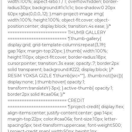
width:100%; aspect-ratio:1 / 1; overflow:hidden; border-
radius:30px; background:#1c1c1c; box-shadow:0 20px
60px rgba(0,0,0,.12); }.main-project-image img{
width:100%; height:100%; object-fit:cover; object-
position:center; display:block; transition:.4s ease; }/*
========================= THUMB GALLERY
========================= */.thumb-gallery{
display:grid; grid-template-columns:repeat(3,1fr);
gap:16px; margin-top:20px; }.thumb{ width:100%;
height:110px; object-fit:cover; border-radius:18px;
cursor:pointer; transition:.3s ease; opacity:.7; border:2px
solid transparent; background:#222; display:block; }/*
RESİM YOKSA GİZLE */.thumb[src=””], .thumb:not([src]){
display:none; }.thumb:hover{ opacity:1;
transform:translateY(-3px); }.active-thumb{ opacity:1;
border:2px solid #caa06a; }/*
========================= CREDIT
========================= */.project-credit{ display:flex;
align-items:center; justify-content:center; gap:14px;
margin-top:22px; color:#caa06a; font-size:10px; letter-
spacing:5px; text-transform:uppercase; font-weight:500;
}.project-credit span{ width:50px; height:1px;