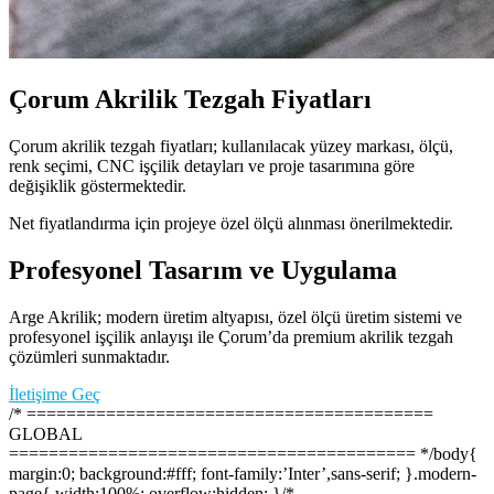
Çorum Akrilik Tezgah Fiyatları
Çorum akrilik tezgah fiyatları; kullanılacak yüzey markası, ölçü,
renk seçimi, CNC işçilik detayları ve proje tasarımına göre
değişiklik göstermektedir.
Net fiyatlandırma için projeye özel ölçü alınması önerilmektedir.
Profesyonel Tasarım ve Uygulama
Arge Akrilik; modern üretim altyapısı, özel ölçü üretim sistemi ve
profesyonel işçilik anlayışı ile Çorum’da premium akrilik tezgah
çözümleri sunmaktadır.
İletişime Geç
/* =========================================
GLOBAL
========================================= */body{
margin:0; background:#fff; font-family:’Inter’,sans-serif; }.modern-
page{ width:100%; overflow:hidden; }/*