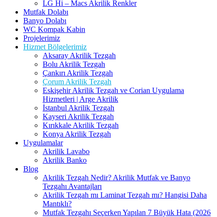
LG Hi – Macs Akrilik Renkler
Mutfak Dolabı
Banyo Dolabı
WC Kompak Kabin
Projelerimiz
Hizmet Bölgelerimiz
Aksaray Akrilik Tezgah
Bolu Akrilik Tezgah
Çankırı Akrilik Tezgah
Çorum Akrilik Tezgah
Eskişehir Akrilik Tezgah ve Corian Uygulama
Hizmetleri | Arge Akrilik
İstanbul Akrilik Tezgah
Kayseri Akrilik Tezgah
Kırıkkale Akrilik Tezgah
Konya Akrilik Tezgah
Uygulamalar
Akrilik Lavabo
Akrilik Banko
Blog
Akrilik Tezgah Nedir? Akrilik Mutfak ve Banyo
Tezgahı Avantajları
Akrilik Tezgah mı Laminat Tezgah mı? Hangisi Daha
Mantıklı?
Mutfak Tezgahı Seçerken Yapılan 7 Büyük Hata (2026