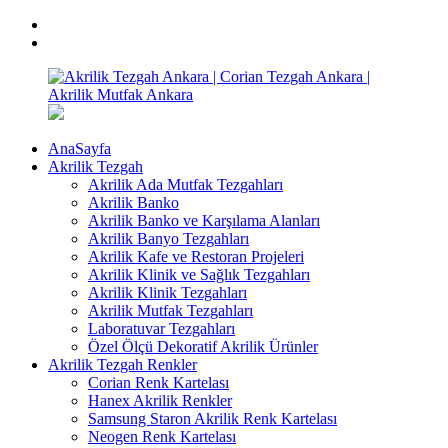
İçeriğe
facebook
geç
İnstagram
AnaSayfa
Akrilik
Akrilik
Akrilik Tezgah
Tezgah
Tezgah
Akrilik Ada Mutfak Tezgahları
Ankara
Ankara
Akrilik Banko
|
|
Akrilik Banko ve Karşılama Alanları
Corian
Corian
Akrilik Banyo Tezgahları
Tezgah
Tezgah
Akrilik Kafe ve Restoran Projeleri
Ankara
Ankara
Akrilik Klinik ve Sağlık Tezgahları
|
|
Akrilik Klinik Tezgahları
Akrilik
Akrilik
Akrilik Mutfak Tezgahları
Mutfak
Mutfak
Laboratuvar Tezgahları
Ankara
Ankara
Özel Ölçü Dekoratif Akrilik Ürünler
Akrilik Tezgah Renkler
Corian Renk Kartelası
Hanex Akrilik Renkler
Samsung Staron Akrilik Renk Kartelası
Neogen Renk Kartelası