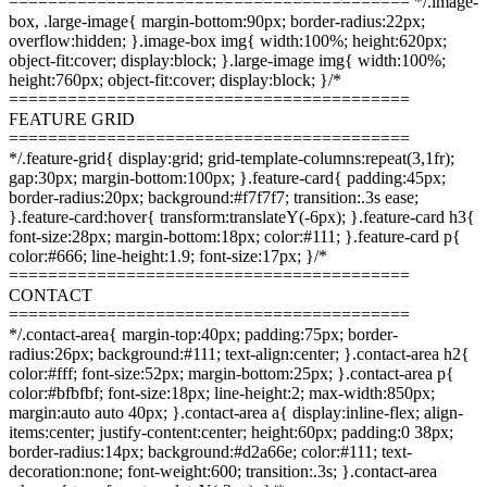
========================================= */.image-
box, .large-image{ margin-bottom:90px; border-radius:22px;
overflow:hidden; }.image-box img{ width:100%; height:620px;
object-fit:cover; display:block; }.large-image img{ width:100%;
height:760px; object-fit:cover; display:block; }/*
=========================================
FEATURE GRID
=========================================
*/.feature-grid{ display:grid; grid-template-columns:repeat(3,1fr);
gap:30px; margin-bottom:100px; }.feature-card{ padding:45px;
border-radius:20px; background:#f7f7f7; transition:.3s ease;
}.feature-card:hover{ transform:translateY(-6px); }.feature-card h3{
font-size:28px; margin-bottom:18px; color:#111; }.feature-card p{
color:#666; line-height:1.9; font-size:17px; }/*
=========================================
CONTACT
=========================================
*/.contact-area{ margin-top:40px; padding:75px; border-
radius:26px; background:#111; text-align:center; }.contact-area h2{
color:#fff; font-size:52px; margin-bottom:25px; }.contact-area p{
color:#bfbfbf; font-size:18px; line-height:2; max-width:850px;
margin:auto auto 40px; }.contact-area a{ display:inline-flex; align-
items:center; justify-content:center; height:60px; padding:0 38px;
border-radius:14px; background:#d2a66e; color:#111; text-
decoration:none; font-weight:600; transition:.3s; }.contact-area