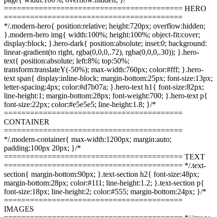
========================================= HERO
=========================================
*/.modern-hero{ position:relative; height:720px; overflow:hidden;
}.modern-hero img{ width:100%; height:100%; object-fit:cover;
display:block; }.hero-dark{ position:absolute; inset:0; background:
linear-gradient(to right, rgba(0,0,0,.72), rgba(0,0,0,.30)); }.hero-
text{ position:absolute; left:8%; top:50%;
transform:translateY(-50%); max-width:760px; color:#fff; }.hero-
text span{ display:inline-block; margin-bottom:25px; font-size:13px;
letter-spacing:4px; color:#d7b07a; }.hero-text h1{ font-size:82px;
line-height:1; margin-bottom:28px; font-weight:700; }.hero-text p{
font-size:22px; color:#e5e5e5; line-height:1.8; }/*
=========================================
CONTAINER
=========================================
*/.modern-container{ max-width:1200px; margin:auto;
padding:100px 20px; }/*
========================================= TEXT
========================================= */.text-
section{ margin-bottom:90px; }.text-section h2{ font-size:48px;
margin-bottom:28px; color:#111; line-height:1.2; }.text-section p{
font-size:18px; line-height:2; color:#555; margin-bottom:24px; }/*
=========================================
IMAGES