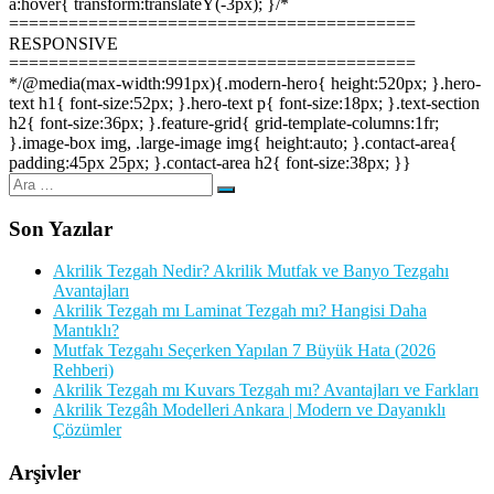
a:hover{ transform:translateY(-3px); }/*
=========================================
RESPONSIVE
=========================================
*/@media(max-width:991px){.modern-hero{ height:520px; }.hero-
text h1{ font-size:52px; }.hero-text p{ font-size:18px; }.text-section
h2{ font-size:36px; }.feature-grid{ grid-template-columns:1fr;
}.image-box img, .large-image img{ height:auto; }.contact-area{
padding:45px 25px; }.contact-area h2{ font-size:38px; }}
Ara:
Ara
Son Yazılar
Akrilik Tezgah Nedir? Akrilik Mutfak ve Banyo Tezgahı
Avantajları
Akrilik Tezgah mı Laminat Tezgah mı? Hangisi Daha
Mantıklı?
Mutfak Tezgahı Seçerken Yapılan 7 Büyük Hata (2026
Rehberi)
Akrilik Tezgah mı Kuvars Tezgah mı? Avantajları ve Farkları
Akrilik Tezgâh Modelleri Ankara | Modern ve Dayanıklı
Çözümler
Arşivler