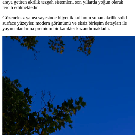
araya getiren akrilik tezgah sistemleri, son yıllarda yoğun olarak
tercih edilmektedir.
Gözeneksiz yapısı sayesinde hijyenik kullanım sunan akrilik solid
surface yüzeyler, modern görünümü ve eksiz birleşim detayları ile
yaşam alanlarına premium bir karakter kazandırmaktadır.