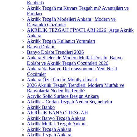
Rehberi)
Akrilik Tezgah mı Kuvars Tezgah mı? Avantajları ve
Farkları
Akrilik Tezgâh Modelleri Ankara | Modern ve
Dayanıklı Çözümler
AKRİLİK TEZGAH FİYATLARI 2026 | Arge Akrilik
Ankara
Akrilik Tezgah Kullanıcı Yorumları
Banyo Dolabı
Banyo Dolabı Trendleri 2026
Ankara Siteler’de Modern Mutfak Dolabı, Banyo
Dolabı ve Akrilik Tezgah Çözümleri 2026
Ankara’da Banyo Dekorasyonunda Yeni Nesil
Çözümler
Ankara Özel Üretim Mobilya İmalat
2026 Akrilik Tezgah Trendleri: Modern Mutfak ve
Banyolarda Neden İlk Tercih?
Acrylic Solid Surface Design Ankara
Akrilik – Corian Tezgah Neden Seçmeliyim
Akrilik Banko
AKRİLİK BANYO TEZGAH
Akrilik Banyo Tezgah Ankara
Akrilik Mutfak Tezgah Ankara
Akrilik Tezgah Ankara
Akrilik Tezgah Ankara