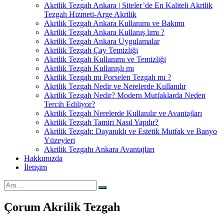
Akrilik Tezgah Ankara | Siteler’de En Kaliteli Akrilik
Tezgah Hizmeti-Arge Akrilik
Akrilik Tezgah Ankara Kullanımı ve Bakımı
Akrilik Tezgah Ankara Kullanış lımı ?
Akrilik Tezgah Ankara Uygulamalar
Akrilik Tezgah Çay Temizliği
Akrilik Tezgah Kullanımı ve Temizliği
Akrilik Tezgah Kullanışlı mı
Akrilik Tezgah mı Porselen Tezgah mı ?
Akrilik Tezgah Nedir ve Nerelerde Kullanılır
Akrilik Tezgah Nedir? Modern Mutfaklarda Neden
Tercih Ediliyor?
Akrilik Tezgah Nerelerde Kullanılır ve Avantajları
Akrilik Tezgah Tamiri Nasıl Yapılır?
Akrilik Tezgah: Dayanıklı ve Estetik Mutfak ve Banyo
Yüzeyleri
Akrilik Tezgahı Ankara Avantajları
Hakkımızda
İletişim
Ara:
Ara
Çorum Akrilik Tezgah