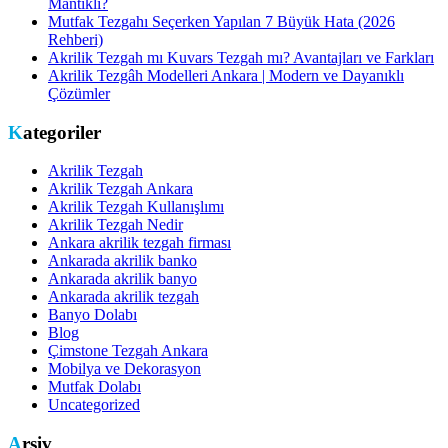
Mantıklı?
Mutfak Tezgahı Seçerken Yapılan 7 Büyük Hata (2026
Rehberi)
Akrilik Tezgah mı Kuvars Tezgah mı? Avantajları ve Farkları
Akrilik Tezgâh Modelleri Ankara | Modern ve Dayanıklı
Çözümler
Kategoriler
Akrilik Tezgah
Akrilik Tezgah Ankara
Akrilik Tezgah Kullanışlımı
Akrilik Tezgah Nedir
Ankara akrilik tezgah firması
Ankarada akrilik banko
Ankarada akrilik banyo
Ankarada akrilik tezgah
Banyo Dolabı
Blog
Çimstone Tezgah Ankara
Mobilya ve Dekorasyon
Mutfak Dolabı
Uncategorized
Arşiv