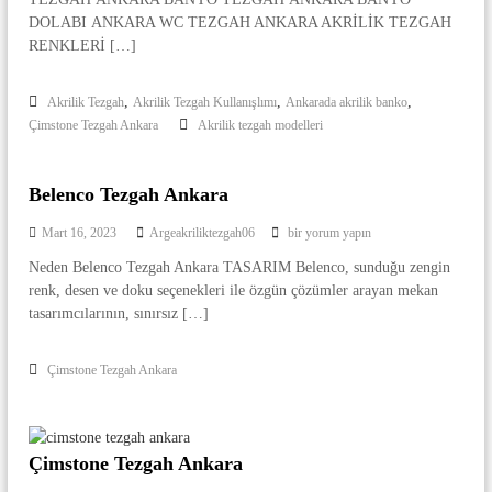
r
ç
r
DOLABI ANKARA WC TEZGAH ANKARA AKRİLİK TEZGAH
i
i
RENKLERİ […]
a
a
n
n
|
T
C
,
,
,
Akrilik Tezgah
Akrilik Tezgah Kullanışlımı
Ankarada akrilik banko
e
Çimstone Tezgah Ankara
Akrilik tezgah modelleri
o
z
g
r
a
i
h
Belenco Tezgah Ankara
a
A
n
n
B
Mart 16, 2023
Argeakriliktezgah06
bir yorum yapın
k
e
T
a
Neden Belenco Tezgah Ankara TASARIM Belenco, sunduğu zengin
l
e
r
renk, desen ve doku seçenekleri ile özgün çözümler arayan mekan
e
a
z
n
tasarımcılarının, sınırsız […]
|
c
g
A
o
a
k
Çimstone Tezgah Ankara
T
r
h
e
i
z
A
l
g
n
i
a
Çimstone Tezgah Ankara
k
k
h
M
A