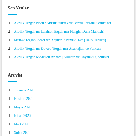
a
z
k
g
:
Son Yazılar
a
a
h
r
A
Akrilik Tezgah Nedir? Akrilik Mutfak ve Banyo Tezgahı Avantajları
a
n
Akrilik Tezgah mı Laminat Tezgah mı? Hangisi Daha Mantıklı?
k
a
Mutfak Tezgahı Seçerken Yapılan 7 Büyük Hata (2026 Rehberi)
r
Akrilik Tezgah mı Kuvars Tezgah mı? Avantajları ve Farkları
a
i
Akrilik Tezgâh Modelleri Ankara | Modern ve Dayanıklı Çözümler
ç
i
n
Arşivler
Temmuz 2026
Haziran 2026
Mayıs 2026
Nisan 2026
Mart 2026
Şubat 2026