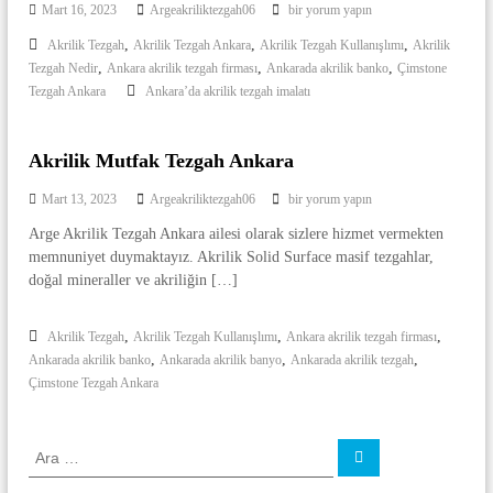
a
Ç
u
Mart 16, 2023
Argeakriliktezgah06
bir yorum yapın
n
i
r
t
k
,
,
,
Akrilik Tezgah
Akrilik Tezgah Ankara
Akrilik Tezgah Kullanışlımı
Akrilik
m
f
a
a
,
,
,
Tezgah Nedir
Ankara akrilik tezgah firması
Ankarada akrilik banko
s
Çimstone
a
r
|
t
k
Tezgah Ankara
Ankara’da akrilik tezgah imalatı
a
o
A
A
i
n
n
k
ç
e
k
i
Akrilik Mutfak Tezgah Ankara
r
T
a
n
e
i
r
A
Mart 13, 2023
Argeakriliktezgah06
bir yorum yapın
z
a
l
k
g
Arge Akrilik Tezgah Ankara ailesi olarak sizlere hizmet vermekten
r
i
a
memnuniyet duymaktayız. Akrilik Solid Surface masif tezgahlar,
i
h
k
l
doğal mineraller ve akriliğin […]
A
M
i
n
k
u
k
,
,
,
Akrilik Tezgah
Akrilik Tezgah Kullanışlımı
M
Ankara akrilik tezgah firması
a
t
u
,
,
,
Ankarada akrilik banko
Ankarada akrilik banyo
Ankarada akrilik tezgah
r
f
t
Çimstone Tezgah Ankara
a
f
a
i
a
ç
k
k
i
A
A
A
T
n
r
r
e
n
a