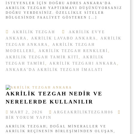
İSTEYENLER İÇIN DOĞRU ADRES ANKARA’DA
I
AKRILIK TEZGAH YAPTIRMAYI DÜŞÜNÜYORSANIZ
L
DOĞRU YERDESINIZ. ÖZELLIKLE SITELER
I
BÖLGESINDE FAALIYET GÖSTEREN […]
K
T
AKRILIK TEZGAH
AKRILIK EVYE
E
Z
,
,
ANKARA
AKRILIK LAVABO ANKARA
AKRILIK
G
,
TEZGAH ANKARA
AKRILIK TEZGAH
A
,
,
MODELLERI
AKRILIK TEZGAH RENKLERI
H
,
AKRILIK TEZGAH TAMIR KITI
AKRILIK
A
,
,
TEZGAH TAMIRI
AKRILIK TEZGAHI ANKARA
N
ANKARA’DA AKRILIK TEZGAH IMALATI
K
A
R
A
|
AKRILIK TEZGAH NEDIR VE
S
NERELERDE KULLANILIR
I
T
A
MART 2, 2026
ARGEAKRILIKTEZGAH06
E
K
BIR YORUM YAPIN
L
R
E
AKRILIK TEZGAH; DOĞAL MINERALLER VE
I
R
AKRILIK REÇINENIN BIRLEŞIMINDEN OLUŞAN,
L