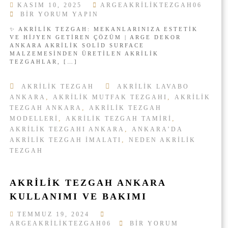
KASIM 10, 2025
ARGEAKRILIKTEZGAH06
E
A
BIR YORUM YAPIN
Z
C
G
✨ AKRILIK TEZGAH: MEKANLARINIZA ESTETIK
R
A
VE HIJYEN GETIREN ÇÖZÜM | ARGE DEKOR
Y
H
ANKARA AKRILIK SOLID SURFACE
L
2
MALZEMESINDEN ÜRETILEN AKRILIK
I
0
TEZGAHLAR, […]
C
2
S
6
AKRILIK TEZGAH
AKRILIK LAVABO
O
I
L
,
,
ANKARA
AKRILIK MUTFAK TEZGAHI
AKRILIK
Ç
I
,
I
TEZGAH ANKARA
AKRILIK TEZGAH
D
N
,
,
MODELLERI
AKRILIK TEZGAH TAMIRI
S
,
AKRILIK TEZGAHI ANKARA
ANKARA’DA
U
,
AKRILIK TEZGAH IMALATI
NEDEN AKRILIK
R
TEZGAH
F
A
C
E
AKRILIK TEZGAH ANKARA
D
KULLANIMI VE BAKIMI
E
S
TEMMUZ 19, 2024
I
A
ARGEAKRILIKTEZGAH06
BIR YORUM
G