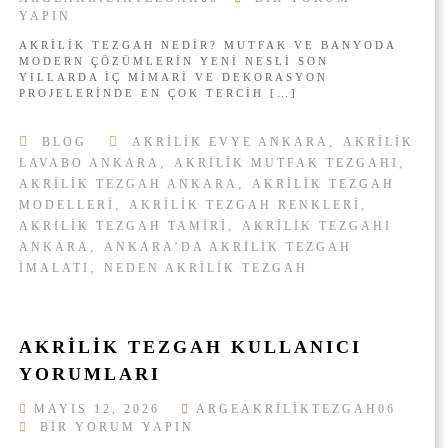
A
U
K
YAPIN
R
T
R
F
AKRILIK TEZGAH NEDIR? MUTFAK VE BANYODA
I
A
MODERN ÇÖZÜMLERIN YENI NESLI SON
A
L
|
YILLARDA IÇ MIMARI VE DEKORASYON
K
I
PROJELERINDE EN ÇOK TERCIH […]
A
A
K
N
T
K
K
E
,
BLOG
AKRILIK EVYE ANKARA
AKRILIK
R
A
Z
,
,
LAVABO ANKARA
AKRILIK MUTFAK TEZGAHI
I
R
G
,
AKRILIK TEZGAH ANKARA
AKRILIK TEZGAH
A
A
L
,
,
MODELLERI
AKRILIK TEZGAH RENKLERI
H
I
,
AKRILIK TEZGAH TAMIRI
AKRILIK TEZGAHI
N
K
,
ANKARA
ANKARA’DA AKRILIK TEZGAH
E
,
D
M
IMALATI
NEDEN AKRILIK TEZGAH
I
U
R
T
?
A
F
AKRILIK TEZGAH KULLANICI
K
A
YORUMLARI
R
K
I
MAYIS 12, 2026
ARGEAKRILIKTEZGAH06
L
A
A
BIR YORUM YAPIN
I
N
K
K