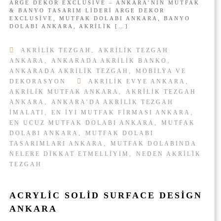
ARGE DEKOR EXCLUSIVE – ANKARA’NIN MUTFAK
I
E
& BANYO TASARIM LIDERI ARGE DEKOR
L
D
EXCLUSIVE, MUTFAK DOLABI ANKARA, BANYO
I
E
DOLABI ANKARA, AKRILIK […]
R
K
?
O
I
,
R
AKRILIK TEZGAH
AKRILIK TEZGAH
Ç
E
,
,
ANKARA
ANKARADA AKRILIK BANKO
I
X
,
ANKARADA AKRILIK TEZGAH
MOBILYA VE
N
C
,
DEKORASYON
AKRILIK EVYE ANKARA
L
,
AKRILIK MUTFAK ANKARA
AKRILIK TEZGAH
U
,
ANKARA
ANKARA’DA AKRILIK TEZGAH
S
,
I
,
IMALATI
EN IYI MUTFAK FIRMASI ANKARA
V
,
EN UCUZ MUTFAK DOLABI ANKARA
MUTFAK
E
,
DOLABI ANKARA
MUTFAK DOLABI
-
,
TASARIMLARI ANKARA
MUTFAK DOLABINDA
M
,
NELERE DIKKAT ETMELLIYIM
NEDEN AKRILIK
O
TEZGAH
B
I
L
Y
ACRYLIC SOLID SURFACE DESIGN
A
ANKARA
-
T