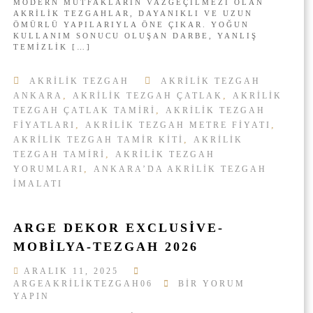
K
MODERN MUTFAKLARIN VAZGEÇILMEZI OLAN
H
R
U
AKRILIK TEZGAHLAR, DAYANIKLI VE UZUN
H
I
ÖMÜRLÜ YAPILARIYLA ÖNE ÇIKAR. YOĞUN
L
I
L
KULLANIM SONUCU OLUŞAN DARBE, YANLIŞ
L
Z
I
TEMIZLIK […]
A
M
K
N
E
T
I
T
AKRILIK TEZGAH
AKRILIK TEZGAH
E
L
I
Z
,
,
ANKARA
AKRILIK TEZGAH ÇATLAK
AKRILIK
I
-
G
,
TEZGAH ÇATLAK TAMIRI
AKRILIK TEZGAH
R
A
A
,
,
FIYATLARI
AKRILIK TEZGAH METRE FIYATI
I
R
H
Ç
,
AKRILIK TEZGAH TAMIR KITI
AKRILIK
G
T
I
,
E
TEZGAH TAMIRI
AKRILIK TEZGAH
A
N
A
,
YORUMLARI
ANKARA’DA AKRILIK TEZGAH
M
K
I
IMALATI
R
R
I
I
L
N
ARGE DEKOR EXCLUSIVE-
I
A
K
MOBILYA-TEZGAH 2026
S
I
I
Ç
L
ARALIK 11, 2025
I
Y
A
ARGEAKRILIKTEZGAH06
BIR YORUM
N
A
R
YAPIN
P
G