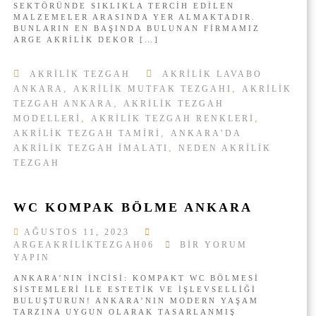
SEKTÖRÜNDE SIKLIKLA TERCIH EDILEN
M
L
MALZEMELER ARASINDA YER ALMAKTADIR.
I
I
BUNLARIN EN BAŞINDA BULUNAN FIRMAMIZ
V
K
ARGE AKRILIK DEKOR […]
E
T
B
E
A
AKRILIK TEZGAH
AKRILIK LAVABO
Z
K
G
,
,
ANKARA
AKRILIK MUTFAK TEZGAHI
AKRILIK
I
A
,
TEZGAH ANKARA
AKRILIK TEZGAH
M
H
,
,
MODELLERI
AKRILIK TEZGAH RENKLERI
I
A
,
AKRILIK TEZGAH TAMIRI
ANKARA’DA
I
N
Ç
,
AKRILIK TEZGAH IMALATI
NEDEN AKRILIK
K
I
TEZGAH
A
N
R
A
I
WC KOMPAK BÖLME ANKARA
Ç
I
AĞUSTOS 11, 2023
N
W
ARGEAKRILIKTEZGAH06
BIR YORUM
C
YAPIN
K
ANKARA’NIN İNCISI: KOMPAKT WC BÖLMESI
O
SISTEMLERI ILE ESTETIK VE İŞLEVSELLIĞI
M
BULUŞTURUN! ANKARA’NIN MODERN YAŞAM
P
TARZINA UYGUN OLARAK TASARLANMIŞ