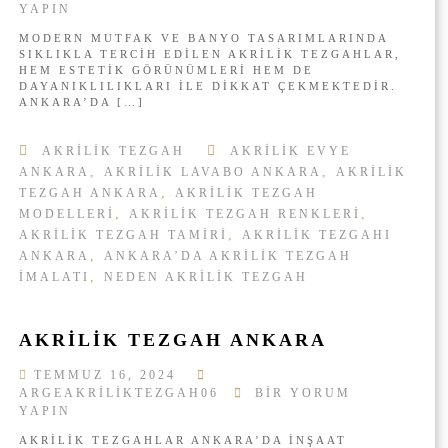
K
YAPIN
N
R
A
MODERN MUTFAK VE BANYO TASARIMLARINDA
I
N
SIKLIKLA TERCIH EDILEN AKRILIK TEZGAHLAR,
L
K
HEM ESTETIK GÖRÜNÜMLERI HEM DE
I
A
DAYANIKLILIKLARI ILE DIKKAT ÇEKMEKTEDIR.
K
R
ANKARA’DA […]
T
A
E
I
AKRILIK TEZGAH
AKRILIK EVYE
Z
Ç
G
,
,
ANKARA
AKRILIK LAVABO ANKARA
AKRILIK
I
A
N
,
TEZGAH ANKARA
AKRILIK TEZGAH
H
,
,
MODELLERI
AKRILIK TEZGAH RENKLERI
A
,
AKRILIK TEZGAH TAMIRI
AKRILIK TEZGAHI
N
,
ANKARA
ANKARA’DA AKRILIK TEZGAH
K
,
IMALATI
NEDEN AKRILIK TEZGAH
A
R
A
K
AKRILIK TEZGAH ANKARA
U
L
TEMMUZ 16, 2024
L
A
ARGEAKRILIKTEZGAH06
BIR YORUM
A
K
YAPIN
N
R
I
AKRILIK TEZGAHLAR ANKARA’DA INŞAAT
I