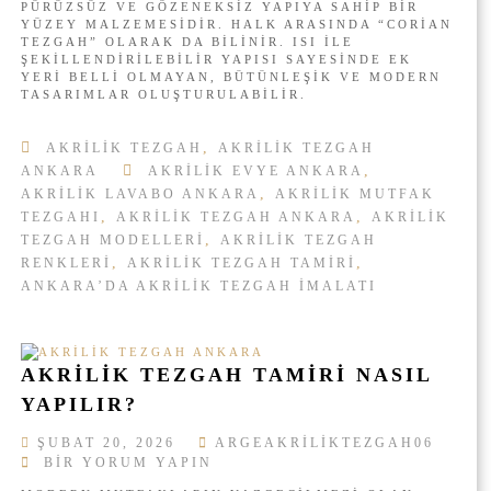
’
PÜRÜZSÜZ VE GÖZENEKSIZ YAPIYA SAHIP BIR
I
D
YÜZEY MALZEMESIDIR. HALK ARASINDA “CORIAN
K
E
TEZGAH” OLARAK DA BILINIR. ISI ILE
T
ŞEKILLENDIRILEBILIR YAPISI SAYESINDE EK
E
E
YERI BELLI OLMAYAN, BÜTÜNLEŞIK VE MODERN
N
TASARIMLAR OLUŞTURULABILIR.
Z
K
G
A
A
L
,
AKRILIK TEZGAH
AKRILIK TEZGAH
H
I
,
ANKARA
AKRILIK EVYE ANKARA
N
T
,
AKRILIK LAVABO ANKARA
AKRILIK MUTFAK
E
E
D
,
,
TEZGAHI
AKRILIK TEZGAH ANKARA
AKRILIK
L
I
I
,
TEZGAH MODELLERI
AKRILIK TEZGAH
R
A
,
,
RENKLERI
AKRILIK TEZGAH TAMIRI
V
K
ANKARA’DA AKRILIK TEZGAH IMALATI
E
R
N
I
E
L
R
I
AKRILIK TEZGAH TAMIRI NASIL
E
K
L
T
YAPILIR?
E
E
R
Z
ŞUBAT 20, 2026
ARGEAKRILIKTEZGAH06
D
G
A
BIR YORUM YAPIN
E
A
K