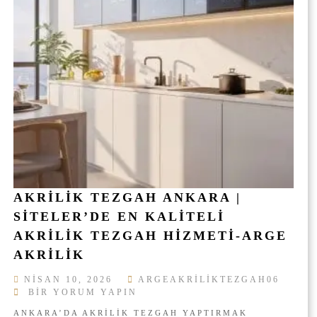
T
L
A
A
J
R
L
I
A
I
R
Ç
I
I
I
N
Ç
I
N
AKRILIK TEZGAH ANKARA |
SITELER’DE EN KALITELI
AKRILIK TEZGAH HIZMETI-ARGE
AKRILIK
NISAN 10, 2026
ARGEAKRILIKTEZGAH06
A
BIR YORUM YAPIN
K
ANKARA’DA AKRILIK TEZGAH YAPTIRMAK
R