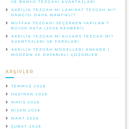
VE BANYO TEZGAHI AVANTAJLARI
A
K
R
AKRILIK TEZGAH MI LAMINAT TEZGAH MI?
A
I
HANGISI DAHA MANTIKLI?
R
I
MUTFAK TEZGAHI SEÇERKEN YAPILAN 7
Ç
A
BÜYÜK HATA (2026 REHBERI)
I
N
AKRILIK TEZGAH MI KUVARS TEZGAH MI?
AVANTAJLARI VE FARKLARI
AKRILIK TEZGÂH MODELLERI ANKARA |
MODERN VE DAYANIKLI ÇÖZÜMLER
ARŞIVLER
TEMMUZ 2026
HAZIRAN 2026
MAYIS 2026
NISAN 2026
MART 2026
ŞUBAT 2026