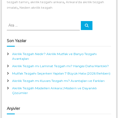
g
a
t
,
,
tezgah tamiri
akrilik tezgahı ankara
Ankara’da akrilik tezgah
u
a
e
,
r
t
imalatı
Neden akrilik tezgah
h
t
f
a
A
i
a
n
|
k
k
A
k
M
A
A
A
r
r
a
u
n
a
k
r
a
t
k
a
r
f
:
a
Son Yazılar
U
a
i
r
y
k
a
l
g
v
Akrilik Tezgah Nedir? Akrilik Mutfak ve Banyo Tezgahı
u
i
e
Avantajları
l
B
k
Akrilik Tezgah mı Laminat Tezgah mı? Hangisi Daha Mantıklı?
a
a
M
m
n
Mutfak Tezgahı Seçerken Yapılan 7 Büyük Hata (2026 Rehberi)
a
u
y
Akrilik Tezgah mı Kuvars Tezgah mı? Avantajları ve Farkları
l
o
t
a
Y
Akrilik Tezgâh Modelleri Ankara | Modern ve Dayanıklı
f
r
ü
Çözümler
i
a
z
ç
e
k
i
y
Arşivler
A
n
l
n
e