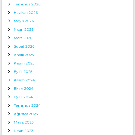
r
k
Temmuz 2026
i
a
Haziran 2026
i
r
ç
Mayıs 2026
i
a
n
Nisan 2026
Mart 2026
Şubat 2026
Aralık 2025
Kasım 2025
Eylül 2025
Kasım 2024
Ekim 2024
Eylül 2024
Temmuz 2024
Ağustos 2023
Mayıs 2023
Nisan 2023