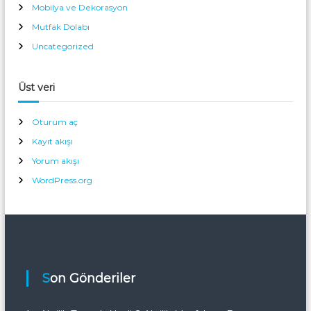
Mobilya ve Dekorasyon
Mutfak Dolabı
Uncategorized
Üst veri
Oturum aç
Kayıt akışı
Yorum akışı
WordPress.org
Son Gönderiler