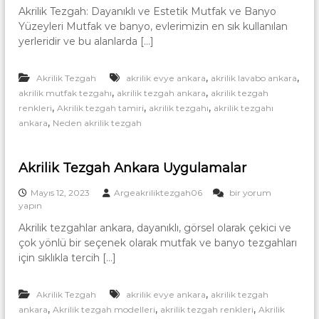
r
r
Akrilik Tezgah: Dayanıklı ve Estetik Mutfak ve Banyo
r
i
i
Yüzeyleri Mutfak ve banyo, evlerimizin en sık kullanılan
l
a
a
i
yerleridir ve bu alanlarda […]
n
|
k
T
C
T
e
,
,
Akrilik Tezgah
akrilik evye ankara
akrilik lavabo ankara
e
o
z
z
,
,
akrilik mutfak tezgahı
akrilik tezgah ankara
akrilik tezgah
g
r
g
,
,
,
a
renkleri
Akrilik tezgah tamiri
akrilik tezgahı
akrilik tezgahı
i
a
h
,
ankara
Neden akrilik tezgah
h
a
A
:
n
n
D
k
Akrilik Tezgah Ankara Uygulamalar
T
a
a
y
e
r
A
Mayıs 12, 2023
Argeakriliktezgah06
bir yorum
a
a
z
k
yapın
n
|
r
g
ı
A
Akrilik tezgahlar ankara, dayanıklı, görsel olarak çekici ve
i
k
a
k
çok yönlü bir seçenek olarak mutfak ve banyo tezgahları
l
l
r
h
i
için sıklıkla tercih […]
ı
i
k
A
v
l
T
e
n
i
,
Akrilik Tezgah
akrilik evye ankara
akrilik tezgah
e
E
k
k
z
,
,
,
s
ankara
Akrilik tezgah modelleri
akrilik tezgah renkleri
Akrilik
M