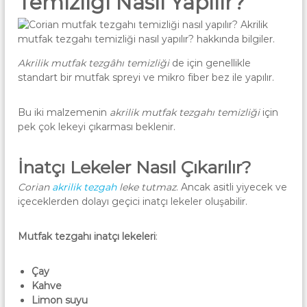
Temizliği Nasıl Yapılır?
r
r
i
a
a
n
|
T
Akrilik mutfak tezgâhı temizliği
C
de için genellikle
e
standart bir mutfak spreyi ve mikro fiber bez ile yapılır.
o
z
g
r
a
Bu iki malzemenin
akrilik mutfak tezgahı temizliği
i
için
h
pek çok lekeyi çıkarması beklenir.
a
A
n
n
k
T
İnatçı Lekeler Nasıl Çıkarılır?
a
e
r
Corian
akrilik tezgah
leke tutmaz
. Ancak asitli yiyecek ve
a
z
içeceklerden dolayı geçici inatçı lekeler oluşabilir.
|
g
A
a
k
Mutfak tezgahı inatçı lekeleri
:
r
h
i
A
l
Çay
n
i
Kahve
k
k
Limon suyu
M