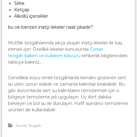
a
u
Sirke
r
t
Ketçap
f
a
Alkollü içecekler
a
|
k
bu ve benzeri inatçı lekeler nasıl çıkarılır?
A
A
n
k
k
Mutfak tezgâhlarında sıkça oluşan inatçı lekeler ile baş
r
a
etmek için: Özellikli lekeler konusunda
Corian
i
r
tezgah bakım ve kullanım klavuzu
rehberlik bilgilerindeki
a
l
tabloya bakınız…
i
k
Genellikle koyu renkli tezgâhlarda kendini gösteren sert
M
su izleri, sorun olabilir ve zamanla kalıntılar bırakabilir. Bu
u
gibi durumlarda sert su kalıntılarını temizlemek için o
t
bölgeye temizleme jeli uygulayın. Üç dört dakika
bekleyin ve bol su ile durulayın. Hafif aşındırıcı temizleme
f
ürünleri de kullanılabilir.
a
k
Akrilik Tezgah
A
n