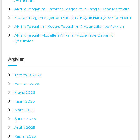
Avantajları
m
Akrilik Tezgah mı Laminat Tezgah mı? Hangisi Daha Mantıklı?
e
Mutfak Tezgahı Seçerken Yapılan 7 Büyük Hata (2026 Rehberi)
Akrilik Tezgah mı Kuvars Tezgah mı? Avantajları ve Farkları
s
Akrilik Tezgâh Modelleri Ankara | Modern ve Dayanıklı
Çözümler
i
Arşivler
Temmuz 2026
Haziran 2026
Mayıs 2026
Nisan 2026
Mart 2026
Şubat 2026
Aralık 2025
Kasım 2025