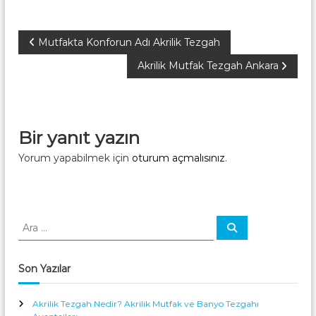
k
a
Y
Mutfakta Konforun Adı Akrilik Tezgah
r
a
Akrilik Mutfak Tezgah Ankara
a
z
Bir yanıt yazın
ı
Yorum yapabilmek için
oturum açmalısınız
.
g
e
A
A
z
r
r
a
a
i
:
Son Yazılar
n
Akrilik Tezgah Nedir? Akrilik Mutfak ve Banyo Tezgahı