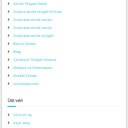
Akrilik Tezgah Nedir
Ankara akrilik tezgah firması
Ankarada akrilik banko
Ankarada akrilik banyo
Ankarada akrilik tezgah
Banyo Dolabı
Blog
Çimstone Tezgah Ankara
Mobilya ve Dekorasyon
Mutfak Dolabı
Uncategorized
Üst veri
Oturum aç
Kayıt akışı