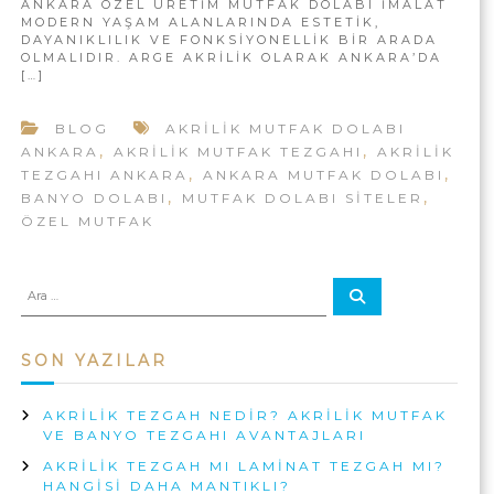
ANKARA ÖZEL ÜRETIM MUTFAK DOLABI IMALAT
A
R
MODERN YAŞAM ALANLARINDA ESTETIK,
R
I
DAYANIKLILIK VE FONKSIYONELLIK BIR ARADA
A
L
OLMALIDIR. ARGE AKRİLİK OLARAK ANKARA’DA
Ö
I
[…]
Z
K
E
T
BLOG
AKRILIK MUTFAK DOLABI
L
E
,
Ü
,
Z
ANKARA
AKRILIK MUTFAK TEZGAHI
AKRILIK
R
G
,
,
TEZGAHI ANKARA
ANKARA MUTFAK DOLABI
E
A
,
,
BANYO DOLABI
MUTFAK DOLABI SITELER
T
H
ÖZEL MUTFAK
I
Ç
M
Ö
M
Z
A
O
Ü
A
R
r
B
M
A
a
I
L
:
L
E
SON YAZILAR
Y
R
A
I
İ
2
AKRILIK TEZGAH NEDIR? AKRILIK MUTFAK
M
0
VE BANYO TEZGAHI AVANTAJLARI
A
2
AKRILIK TEZGAH MI LAMINAT TEZGAH MI?
L
6
HANGISI DAHA MANTIKLI?
A
I