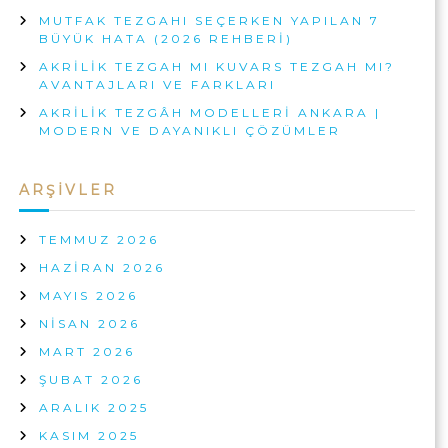
T
Ç
MUTFAK TEZGAHI SEÇERKEN YAPILAN 7
I
I
BÜYÜK HATA (2026 REHBERI)
Ç
N
I
AKRILIK TEZGAH MI KUVARS TEZGAH MI?
N
AVANTAJLARI VE FARKLARI
AKRILIK TEZGÂH MODELLERI ANKARA |
MODERN VE DAYANIKLI ÇÖZÜMLER
ARŞIVLER
TEMMUZ 2026
HAZIRAN 2026
MAYIS 2026
NISAN 2026
MART 2026
ŞUBAT 2026
ARALIK 2025
KASIM 2025