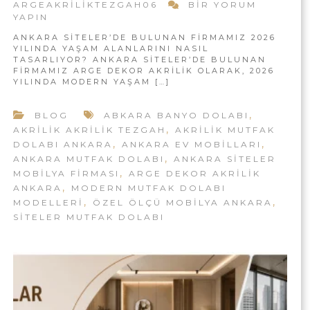
A
A
ARGEAKRILIKTEZGAH06
BIR YORUM
U
N
YAPIN
R
T
K
F
A
ANKARA SITELER’DE BULUNAN FIRMAMIZ 2026
A
A
YILINDA YAŞAM ALANLARINI NASIL
|
R
K
TASARLIYOR? ANKARA SITELER’DE BULUNAN
A
A
A
FIRMAMIZ ARGE DEKOR AKRILIK OLARAK, 2026
S
N
YILINDA MODERN YAŞAM […]
K
I
K
R
T
A
,
BLOG
ABKARA BANYO DOLABI
E
I
R
,
L
AKRILIK AKRILIK TEZGAH
AKRILIK MUTFAK
A
L
E
,
,
DOLABI ANKARA
ANKARA EV MOBILLARI
I
R
,
ANKARA MUTFAK DOLABI
ANKARA SITELER
’
K
,
MOBILYA FIRMASI
ARGE DEKOR AKRILIK
D
M
,
ANKARA
MODERN MUTFAK DOLABI
E
,
,
U
MODELLERI
ÖZEL ÖLÇÜ MOBILYA ANKARA
M
O
SITELER MUTFAK DOLABI
T
D
F
E
A
R
N
K
M
A
U
N
T