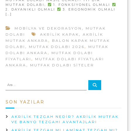
A
F
U
MUTFAK DOLABI;
1. FONKSIYONEL OLMALI
K
R
T
2. DAYANIKLI OLMALI
3. ERGONOMIK OLMALI
A
F
[…]
A
D
A
|
O
K
,
L
MOBILYA VE DEKORASYON
MUTFAK
A
A
A
,
N
DOLABI
AKRILIK KAPAK
AKRILIK
K
B
K
,
MUTFAK ANKARA
BALON KAPAK MUTFAK
R
I
A
,
,
DOLABI
MUTFAK DOLABI 2026
MUTFAK
B
I
R
,
DOLABI ANKARA
MUTFAK DOLABI
I
A
L
,
FIYATLARI
MUTFAK DOLABI FIYATLARI
Z
I
,
C
ANKARA
MUTFAK DOLABI SITELER
E
K
N
M
A
A
A
U
S
R
r
I
A
a
T
:
L
F
SON YAZILAR
O
A
L
M
K
AKRILIK TEZGAH NEDIR? AKRILIK MUTFAK
A
A
VE BANYO TEZGAHI AVANTAJLARI
L
N
I
AKRILIK TEZGAH MI LAMINAT TEZGAH MI?