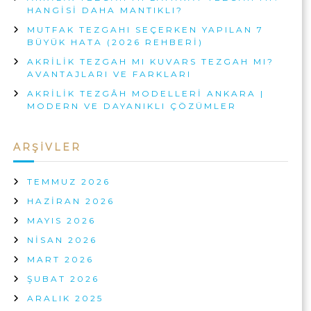
!
K
HANGISI DAHA MANTIKLI?
I
A
MUTFAK TEZGAHI SEÇERKEN YAPILAN 7
Ç
R
BÜYÜK HATA (2026 REHBERI)
I
N
A
AKRILIK TEZGAH MI KUVARS TEZGAH MI?
AVANTAJLARI VE FARKLARI
AKRILIK TEZGÂH MODELLERI ANKARA |
MODERN VE DAYANIKLI ÇÖZÜMLER
ARŞIVLER
TEMMUZ 2026
HAZIRAN 2026
MAYIS 2026
NISAN 2026
MART 2026
ŞUBAT 2026
ARALIK 2025