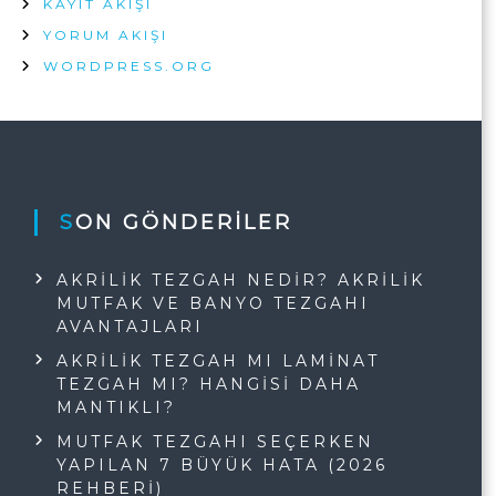
KAYIT AKIŞI
YORUM AKIŞI
WORDPRESS.ORG
SON GÖNDERILER
AKRILIK TEZGAH NEDIR? AKRILIK
MUTFAK VE BANYO TEZGAHI
AVANTAJLARI
AKRILIK TEZGAH MI LAMINAT
TEZGAH MI? HANGISI DAHA
MANTIKLI?
MUTFAK TEZGAHI SEÇERKEN
YAPILAN 7 BÜYÜK HATA (2026
REHBERI)