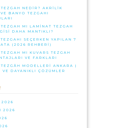
 TEZGAH NEDIR? AKRILIK
 VE BANYO TEZGAHI
JLARI
 TEZGAH MI LAMINAT TEZGAH
GISI DAHA MANTIKLI?
TEZGAHI SEÇERKEN YAPILAN 7
ATA (2026 REHBERI)
 TEZGAH MI KUVARS TEZGAH
NTAJLARI VE FARKLARI
 TEZGÂH MODELLERI ANKARA |
 VE DAYANIKLI ÇÖZÜMLER
R
 2026
N 2026
026
026