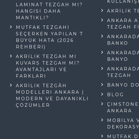
KULLANIŞ
LAMINAT TEZGAH MI?
AKRILIK 
HANGISI DAHA
MANTIKLI?
ANKARA A
TEZGAH F
MUTFAK TEZGAHI
SEÇERKEN YAPILAN 7
ANKARADA
BÜYÜK HATA (2026
BANKO
REHBERI)
ANKARADA
AKRILIK TEZGAH MI
BANYO
KUVARS TEZGAH MI?
ANKARADA
AVANTAJLARI VE
TEZGAH
FARKLARI
BANYO DO
AKRILIK TEZGÂH
MODELLERI ANKARA |
BLOG
MODERN VE DAYANIKLI
ÇIMSTONE
ÇÖZÜMLER
ANKARA
MOBILYA 
DEKORAS
MUTFAK D