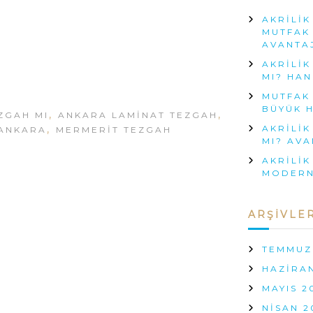
R
AKRILIK
I
MUTFAK
L
AVANTA
I
K
AKRILIK
T
MI? HAN
E
Z
MUTFAK 
G
BÜYÜK H
,
,
ZGAH MI
ANKARA LAMINAT TEZGAH
A
,
AKRILIK
 ANKARA
MERMERIT TEZGAH
H
MI? AVA
M
I
AKRILIK
L
MODERN
A
M
I
ARŞIVLE
N
A
T
TEMMUZ
T
HAZIRA
E
Z
MAYIS 2
G
NISAN 2
A