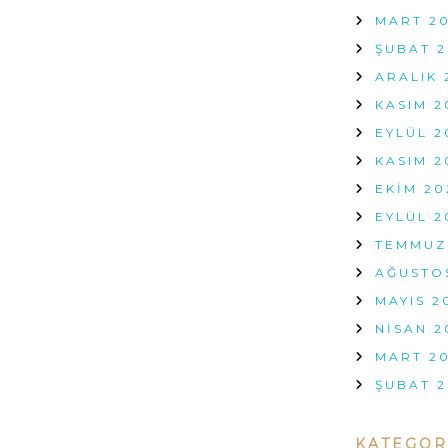
H
MART 2
M
ŞUBAT 2
I
?
ARALIK 
H
A
KASIM 2
N
EYLÜL 2
G
I
KASIM 2
S
EKIM 20
I
D
EYLÜL 2
A
TEMMUZ
H
A
AĞUSTO
M
MAYIS 2
A
N
NISAN 2
T
I
MART 2
K
ŞUBAT 2
L
I
?
KATEGOR
I