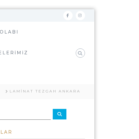
F
İ
A
N
OLABI
C
S
E
T
ELERIMIZ
B
A
O
G
O
R
K
A
M
A
LAMINAT TEZGAH ANKARA
A
r
a
ILAR