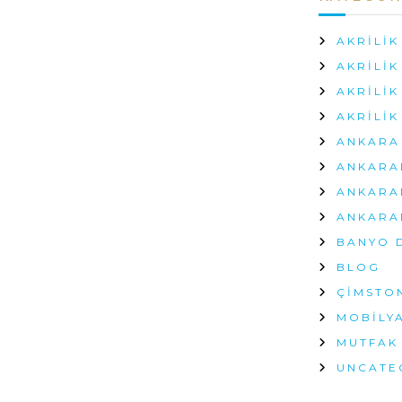
Ç
I
AKRILIK
N
AKRILI
AKRILIK
AKRILIK
ANKARA 
ANKARA
ANKARA
ANKARA
BANYO 
BLOG
ÇIMSTO
MOBILY
MUTFAK
UNCATE