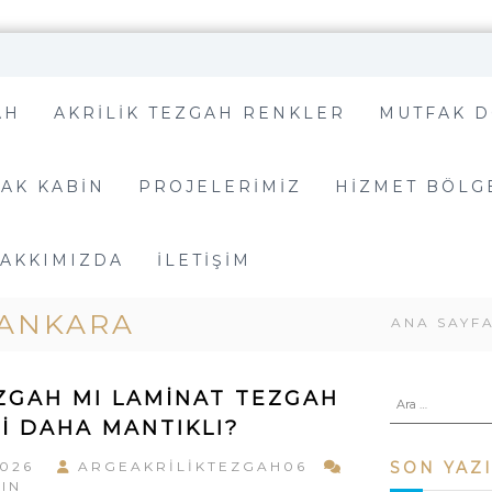
AH
AKRILIK TEZGAH RENKLER
MUTFAK D
AK KABIN
PROJELERIMIZ
HIZMET BÖLG
AKKIMIZDA
İLETIŞIM
 ANKARA
ANA SAYF
A
EZGAH MI LAMINAT TEZGAH
R
I DAHA MANTIKLI?
A
:
A
2026
ARGEAKRILIKTEZGAH06
SON YAZ
K
IN