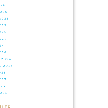
026
026
2025
025
025
024
24
024
 2024
S 2023
023
023
023
023
ILER