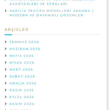
K
AVANTAJLARI VE FARKLARI
A
H
A
AKRILIK TEZGÂH MODELLERI ANKARA |
M
R
MODERN VE DAYANIKLI ÇÖZÜMLER
I
A
?
H
ARŞIVLER
A
N
G
TEMMUZ 2026
I
S
HAZIRAN 2026
I
MAYIS 2026
D
A
NISAN 2026
H
MART 2026
A
M
ŞUBAT 2026
A
ARALIK 2025
N
T
KASIM 2025
I
EYLÜL 2025
K
L
KASIM 2024
I