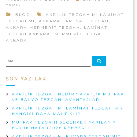
A
U
K
YAPIN
R
T
R
F
BLOG
AKRILIK TEZGAH MI LAMIMAT
I
A
A
,
,
TEZGAH MI
ANKARA LAMINAT TEZGAH
L
|
K
I
,
ANKARA MERMERIT TEZGAH
LAMINAT
A
A
K
,
TEZGAH ANKARA
MERMERIT TEZGAH
N
T
K
ANKARA
K
E
R
A
Z
I
R
G
A
A
A
L
A
R
r
H
I
A
a
M
:
K
I
SON YAZILAR
L
M
A
U
M
AKRILIK TEZGAH NEDIR? AKRILIK MUTFAK
T
I
VE BANYO TEZGAHI AVANTAJLARI
N
F
AKRILIK TEZGAH MI LAMINAT TEZGAH MI?
A
A
HANGISI DAHA MANTIKLI?
T
K
T
MUTFAK TEZGAHI SEÇERKEN YAPILAN 7
E
A
BÜYÜK HATA (2026 REHBERI)
Z
N
AKRILIK TEZGAH MI KUVARS TEZGAH MI?
G