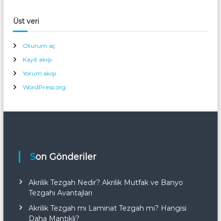
Üst veri
Oturum aç
Kayıt akışı
Yorum akışı
WordPress.org
Son Gönderiler
Akrilik Tezgah Nedir? Akrilik Mutfak ve Banyo
Tezgahı Avantajları
Akrilik Tezgah mı Laminat Tezgah mı? Hangisi
Daha Mantıklı?