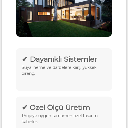
a
u
r
t
f
a
a
|
k
A
A
n
k
k
r
a
i
r
a
l
✔ Dayanıklı Sistemler
i
Suya, neme ve darbelere karşı yüksek
k
direnç.
M
u
t
f
a
✔ Özel Ölçü Üretim
k
Projeye uygun tamamen özel tasarım
A
kabinler.
n