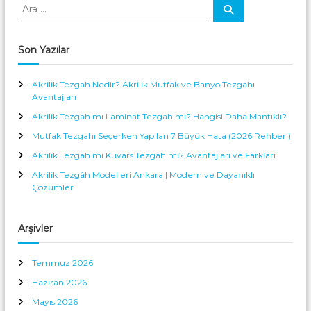
A
A
r
r
a
a
:
Son Yazılar
Akrilik Tezgah Nedir? Akrilik Mutfak ve Banyo Tezgahı
Avantajları
Akrilik Tezgah mı Laminat Tezgah mı? Hangisi Daha Mantıklı?
Mutfak Tezgahı Seçerken Yapılan 7 Büyük Hata (2026 Rehberi)
Akrilik Tezgah mı Kuvars Tezgah mı? Avantajları ve Farkları
Akrilik Tezgâh Modelleri Ankara | Modern ve Dayanıklı
Çözümler
Arşivler
Temmuz 2026
Haziran 2026
Mayıs 2026