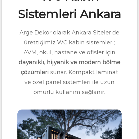
r
r
i
Sistemleri Ankara
a
a
n
|
T
C
e
Arge Dekor olarak Ankara Siteler’de
o
z
g
ürettiğimiz WC kabin sistemleri;
r
a
i
AVM, okul, hastane ve ofisler için
h
a
A
dayanıklı, hijyenik ve modern bölme
n
n
k
çözümleri
sunar. Kompakt laminat
T
a
e
r
ve özel panel sistemleri ile uzun
a
z
ömürlü kullanım sağlanır.
|
g
A
a
k
r
h
i
A
l
n
i
k
k
M