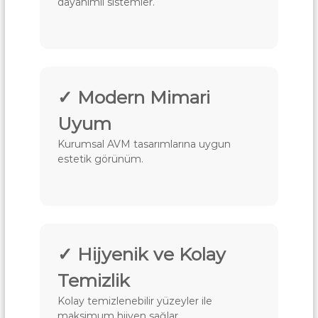
dayanımlı sistemler.
k
a
r
a
✓ Modern Mimari
Uyum
Kurumsal AVM tasarımlarına uygun
estetik görünüm.
✓ Hijyenik ve Kolay
Temizlik
Kolay temizlenebilir yüzeyler ile
maksimum hijyen sağlar.