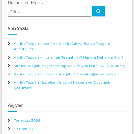
Üretimi ve Montaj” }
A
A
r
r
a
a
:
Son Yazılar
Akrilik Tezgah Nedir? Akrilik Mutfak ve Banyo Tezgahı
Avantajları
Akrilik Tezgah mı Laminat Tezgah mı? Hangisi Daha Mantıklı?
Mutfak Tezgahı Seçerken Yapılan 7 Büyük Hata (2026 Rehberi)
Akrilik Tezgah mı Kuvars Tezgah mı? Avantajları ve Farkları
Akrilik Tezgâh Modelleri Ankara | Modern ve Dayanıklı
Çözümler
Arşivler
Temmuz 2026
Haziran 2026