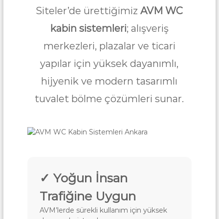
a
u
Siteler’de ürettiğimiz
AVM WC
r
t
f
a
kabin sistemleri
; alışveriş
a
|
k
merkezleri, plazalar ve ticari
A
A
n
k
yapılar için yüksek dayanımlı,
k
r
a
hijyenik ve modern tasarımlı
i
r
a
l
tuvalet bölme çözümleri sunar.
i
k
M
u
t
f
✓ Yoğun İnsan
a
k
Trafiğine Uygun
A
AVM’lerde sürekli kullanım için yüksek
n