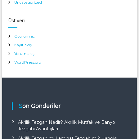
Uncategorized
Üst veri
Oturum aç
Kayıt akışı
Yorum akışı
WordPress.org
Son Gönderiler
Akrilik Tezgah Nedir? Akrilik Mutfak ve Banyo
Tezgahı Avantajları
Akrilik Tezgah mı Laminat Tezgah mı? Hangisi