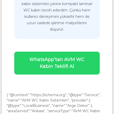
kabin sistemleri yerine kompakt laminat
WC kabin tercih ederdim. Çünkü hem
kullanıcı deneyimini yükseltir hem de
uzun vadede işletme maliyetlerini
düşürür.
WhatsApp’tan AVM WC
Kabin Teklifi Al
{ “@context”:”https://schema.org”, “@type”:”Service”,
“name”:”AVM WC Kabin Sistemleri”, “provider”:{
“@type”:”LocalBusiness”, “name”:”Arge Dekor” },
“areaServed”:”Ankara”, “serviceType”:”AVM WC Kabin