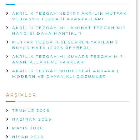
A
U
E
R
T
R
AKRILIK TEZGAH NEDIR? AKRILIK MUTFAK
F
A
I
VE BANYO TEZGAHI AVANTAJLARI
A
A
|
K
N
AKRILIK TEZGAH MI LAMINAT TEZGAH MI?
A
A
K
HANGISI DAHA MANTIKLI?
N
K
A
MUTFAK TEZGAHI SEÇERKEN YAPILAN 7
K
R
R
BÜYÜK HATA (2026 REHBERI)
A
A
I
R
–
AKRILIK TEZGAH MI KUVARS TEZGAH MI?
A
L
D
AVANTAJLARI VE FARKLARI
A
I
AKRILIK TEZGÂH MODELLERI ANKARA |
Y
K
MODERN VE DAYANIKLI ÇÖZÜMLER
A
M
N
I
U
ARŞIVLER
K
T
L
F
I
TEMMUZ 2026
V
A
E
HAZIRAN 2026
K
M
MAYIS 2026
A
O
D
N
NISAN 2026
E