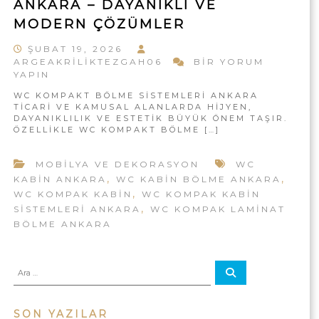
ANKARA – DAYANIKLI VE
R
R
I
MODERN ÇÖZÜMLER
A
A
N
|
ŞUBAT 19, 2026
T
W
ARGEAKRILIKTEZGAH06
BIR YORUM
C
E
C
YAPIN
O
Z
K
G
WC KOMPAKT BÖLME SISTEMLERI ANKARA
R
O
TICARI VE KAMUSAL ALANLARDA HIJYEN,
A
M
I
DAYANIKLILIK VE ESTETIK BÜYÜK ÖNEM TAŞIR.
H
P
ÖZELLIKLE WC KOMPAKT BÖLME […]
A
A
A
N
N
K
K
T
MOBILYA VE DEKORASYON
WC
T
A
B
,
,
KABIN ANKARA
WC KABIN BÖLME ANKARA
E
R
Ö
,
WC KOMPAK KABIN
WC KOMPAK KABIN
A
Z
L
,
SISTEMLERI ANKARA
WC KOMPAK LAMINAT
|
M
G
A
BÖLME ANKARA
E
A
K
S
R
H
I
I
A
S
A
A
L
R
T
r
N
I
A
a
E
:
K
K
M
M
SON YAZILAR
L